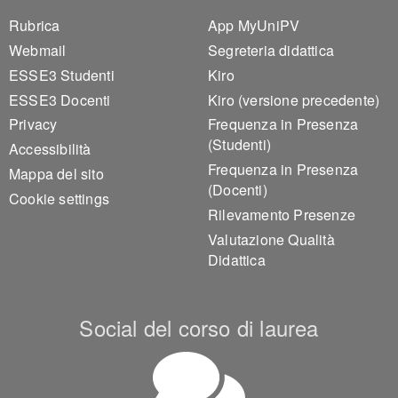
Footer 1
Footer 2
Rubrica
App MyUniPV
Webmail
Segreteria didattica
ESSE3 Studenti
Kiro
ESSE3 Docenti
Kiro (versione precedente)
Privacy
Frequenza in Presenza
(Studenti)
Accessibilità
Frequenza in Presenza
Mappa del sito
(Docenti)
Cookie settings
Rilevamento Presenze
Valutazione Qualità
Didattica
Social del corso di laurea