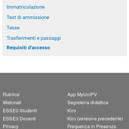
Immatricolazione
Test di ammissione
Tasse
Trasferimenti e passaggi
Requisiti d'accesso
Footer 1
Footer 2
Rubrica
App MyUniPV
Webmail
Segreteria didattica
ESSE3 Studenti
Kiro
ESSE3 Docenti
Kiro (versione precedente)
Privacy
Frequenza in Presenza