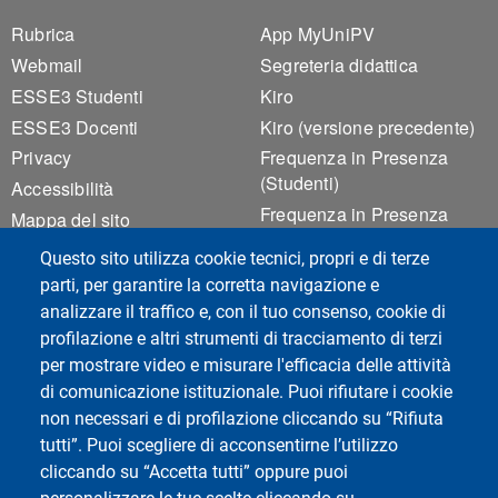
Footer 1
Footer 2
Rubrica
App MyUniPV
Webmail
Segreteria didattica
ESSE3 Studenti
Kiro
ESSE3 Docenti
Kiro (versione precedente)
Privacy
Frequenza in Presenza
(Studenti)
Accessibilità
Frequenza in Presenza
Mappa del sito
(Docenti)
Cookie settings
Questo sito utilizza cookie tecnici, propri e di terze
Rilevamento Presenze
parti, per garantire la corretta navigazione e
Valutazione Qualità
analizzare il traffico e, con il tuo consenso, cookie di
Didattica
profilazione e altri strumenti di tracciamento di terzi
per mostrare video e misurare l'efficacia delle attività
di comunicazione istituzionale. Puoi rifiutare i cookie
Social del corso di laurea
non necessari e di profilazione cliccando su “Rifiuta
tutti”. Puoi scegliere di acconsentirne l’utilizzo
cliccando su “Accetta tutti” oppure puoi